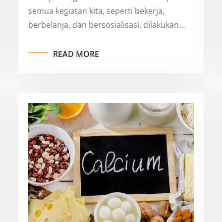
semua kegiatan kita, seperti bekerja,
berbelanja, dan bersosialisasi, dilakukan…
READ MORE