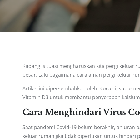
Kadang, situasi mengharuskan kita pergi keluar rum
besar. Lalu bagaimana cara aman pergi keluar ru
Artikel ini dipersembahkan oleh Biocalci, suplem
Vitamin D3 untuk membantu penyerapan kalsium
Cara Menghindari Virus Cor
Saat pandemi Covid-19 belum berakhir, anjuran p
keluar rumah jika tidak diperlukan untuk hindari p