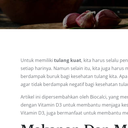
Untuk memiliki
tulang kuat
, kita harus selalu p
setiap harinya. Namun selain itu, kita juga har
berdampak buruk bagi kesehatan tulang kita. Apa
agar tidak berdampak negatif bagi kesehatan tulang
Artikel ini dipersembahkan oleh Biocalci, yang 
dengan Vitamin D3 untuk membantu menjaga keseha
Vitamin D3, juga bermanfaat untuk membantu me