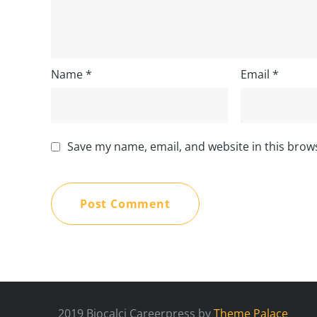
Name
*
Email
*
Save my name, email, and website in this brow
2019 Biocalci Careerpress by
Theme Palace