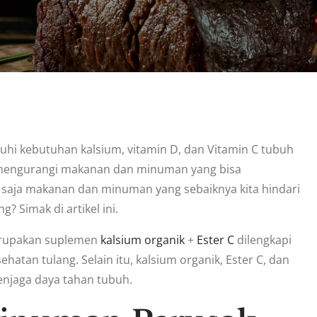
enuhi kebutuhan kalsium, vitamin D, dan Vitamin C tubuh
us mengurangi makanan dan minuman yang bisa
 saja makanan dan minuman yang sebaiknya kita hindari
? Simak di artikel ini.
merupakan suplemen
kalsium organik
+
Ester C
dilengkapi
tan tulang. Selain itu, kalsium organik, Ester C, dan
njaga daya tahan tubuh.