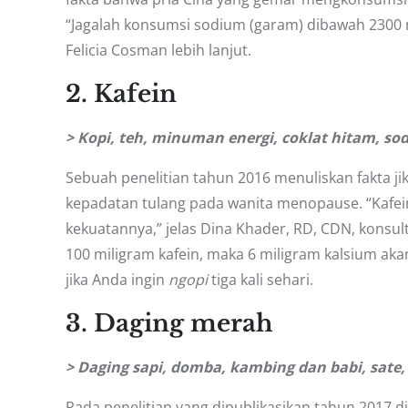
“Jagalah konsumsi sodium (garam) dibawah 2300 mi
Felicia Cosman lebih lanjut.
2. Kafein
> Kopi, teh, minuman energi, coklat hitam, so
Sebuah penelitian tahun 2016 menuliskan fakta j
kepadatan tulang pada wanita menopause. “Kafei
kekuatannya,” jelas Dina Khader, RD, CDN, konsul
100 miligram kafein, maka 6 miligram kalsium akan 
jika Anda ingin
ngopi
tiga kali sehari.
3. Daging merah
> Daging sapi, domba, kambing dan babi, sate,
Pada penelitian yang dipublikasikan tahun 201