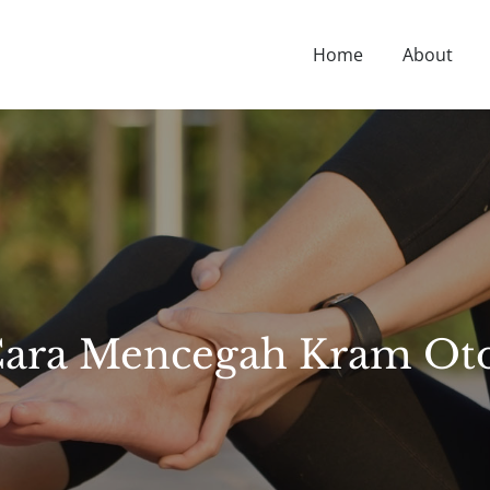
Home
About
D NUTRITION TIPS, HEALTH NEWS, AND MORE.
ara Mencegah Kram Ot