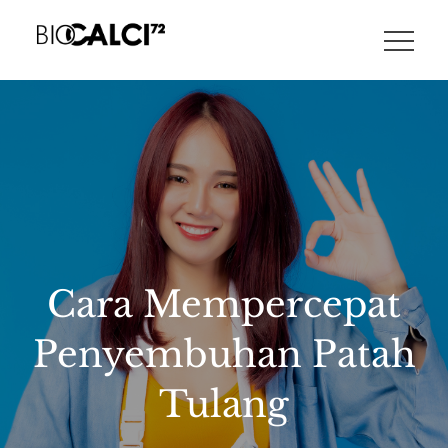
Skip
to
FITNESS AND NUTRITION TIPS, HEALTH NEWS, AND MORE.
content
Cara Mempercepat
Penyembuhan Patah
Tulang