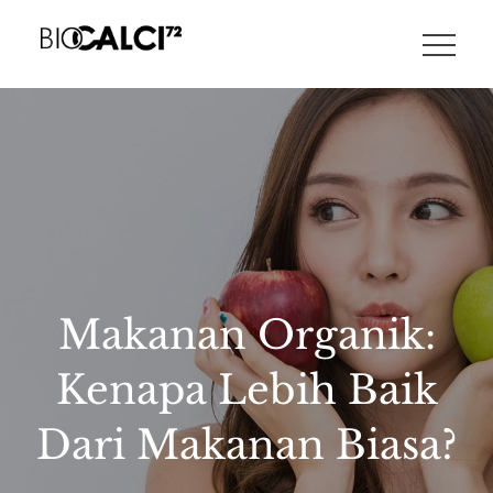
Skip
to
FITNESS AND NUTRITION TIPS, HEALTH NEWS, AND MORE.
content
Makanan Organik:
Kenapa Lebih Baik
Dari Makanan Biasa?